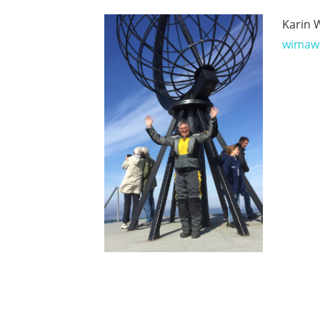
Karin W
wimaw