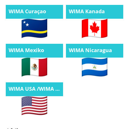
WIMA Curaçao
WIMA Kanada
WIMA Mexiko
WIMA Nicaragua
WIMA USA /WIMA World Int. Vice-President