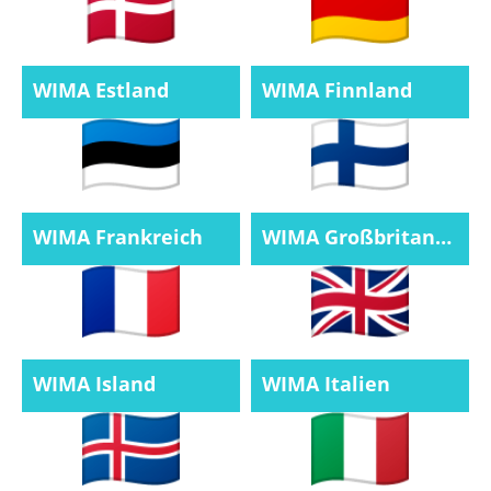
WIMA Estland
WIMA Finnland
WIMA Frankreich
WIMA Großbritannien
WIMA Island
WIMA Italien