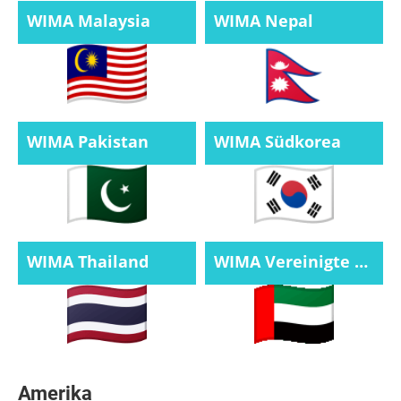
WIMA Malaysia
WIMA Nepal
WIMA Pakistan
WIMA Südkorea
WIMA Thailand
WIMA Vereinigte Arabische Emirate
Amerika