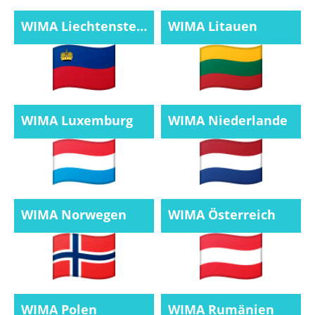
WIMA Liechtenstein
WIMA Litauen
WIMA Luxemburg
WIMA Niederlande
WIMA Norwegen
WIMA Österreich
WIMA Polen
WIMA Rumänien